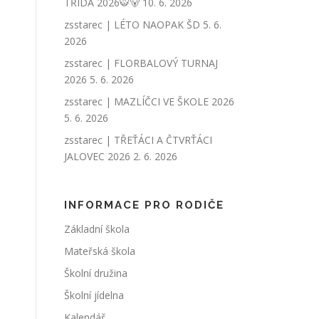
TŘÍDA 2026🐯🐻
10. 6. 2026
zsstarec | LÉTO NAOPAK ŠD
5. 6.
2026
zsstarec | FLORBALOVÝ TURNAJ
2026
5. 6. 2026
zsstarec | MAZLÍČCI VE ŠKOLE 2026
5. 6. 2026
zsstarec | TŘEŤÁCI A ČTVRŤÁCI
JALOVEC 2026
2. 6. 2026
INFORMACE PRO RODIČE
Základní škola
Mateřská škola
Školní družina
Školní jídelna
Kalendář