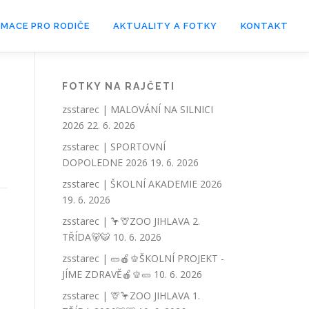
RMACE PRO RODIČE
AKTUALITY A FOTKY
KONTAKT
FOTKY NA RAJČETI
zsstarec | MALOVÁNÍ NA SILNICI
2026
22. 6. 2026
zsstarec | SPORTOVNÍ
DOPOLEDNE 2026
19. 6. 2026
zsstarec | ŠKOLNÍ AKADEMIE 2026
19. 6. 2026
zsstarec | 🦩🦒ZOO JIHLAVA 2.
TŘÍDA🐻🐯
10. 6. 2026
zsstarec | 🥒🍎🫑ŠKOLNÍ PROJEKT -
JÍME ZDRAVĚ🍎🫑🥒
10. 6. 2026
zsstarec | 🦒🦩ZOO JIHLAVA 1.