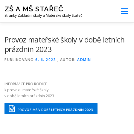
Přeskočit
ZŠ A MŠ STAŘEČ
na
Menu
obsah
Stránky Základní školy a Mateřské školy Stařeč
ÚVOD
INFORMACE PRO RODIČE
Provoz mateřské školy v době letních
prázdnin 2023
AKTUALITY A FOTKY
KONTAKT
PUBLIKOVÁNO
6. 6. 2023
, AUTOR:
ADMIN
INFORMACE PRO RODIČE
k provozu mateřské školy
v době letních prázdnin 2023
PROVOZ MŠ V DOBĚ LETNÍCH PRÁZDNIN 2023