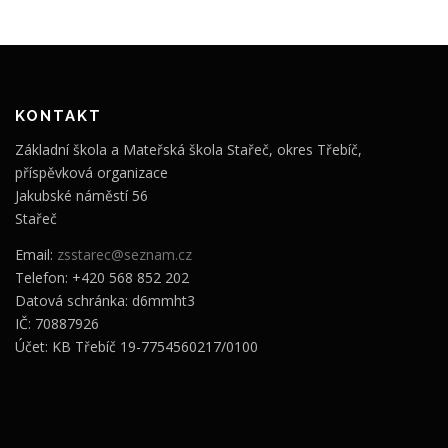
KONTAKT
Základní škola a Mateřská škola Stařeč, okres Třebíč,
příspěvková organizace
Jakubské náměstí 56
Stařeč
Email:
zsstarec@seznam.cz
Telefon: +420 568 852 202
Datová schránka: d6mmht3
IČ: 70887926
Účet: KB Třebíč 19-7754560217/0100